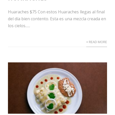
Huaraches $75 Con estos Huaraches llegas al final
del día bien contento. Esta es una mezcla creada en
los cielos......
+ READ MORE